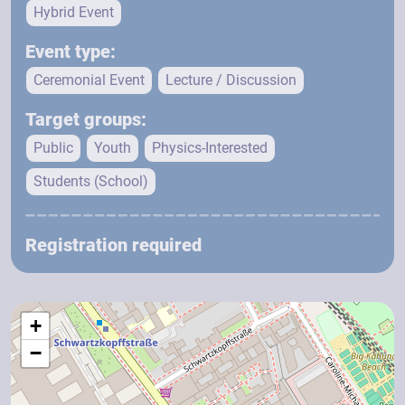
Hybrid Event
Event type:
Ceremonial Event
Lecture / Discussion
Target groups:
Public
Youth
Physics-Interested
Students (School)
Registration required
+
−