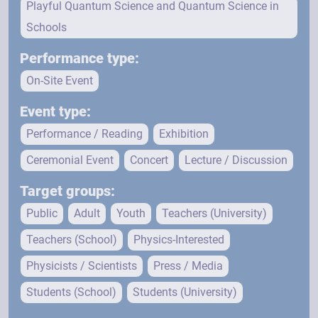
Playful Quantum Science and Quantum Science in
Schools
Performance type:
On-Site Event
Event type:
Performance / Reading
Exhibition
Ceremonial Event
Concert
Lecture / Discussion
Target groups:
Public
Adult
Youth
Teachers (University)
Teachers (School)
Physics-Interested
Physicists / Scientists
Press / Media
Students (School)
Students (University)