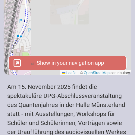
Show in your navigation app
Show in your navigation app
Leaflet
|
©
OpenStreetMap
contributors
Am 15. November 2025 findet die
spektakuläre DPG-Abschlussveranstaltung
des Quantenjahres in der Halle Münsterland
statt - mit Ausstellungen, Workshops für
Schüler und Schülerinnen, Vorträgen sowie
der Uraufführung des audiovisuellen Werkes