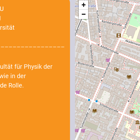
+
MU
−
1
rsität
ultät für Physik der
wie in der
de Rolle.