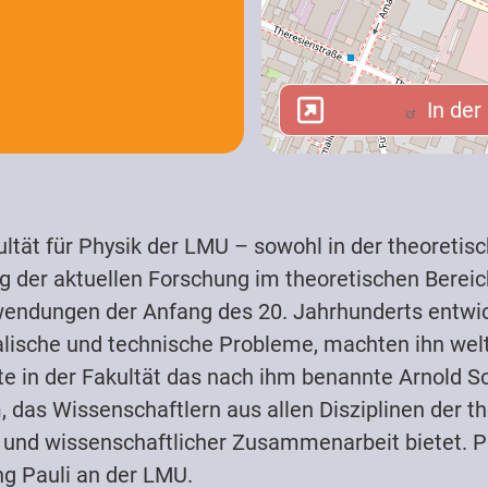
In der 
In der
ultät für Physik der LMU – sowohl in der theoretis
g der aktuellen Forschung im theoretischen Bereich
endungen der Anfang des 20. Jahrhunderts entwic
kalische und technische Probleme, machten ihn we
te in der Fakultät das nach ihm benannte Arnold 
das Wissenschaftlern aus allen Disziplinen der th
 und wissenschaftlicher Zusammenarbeit bietet. 
g Pauli an der LMU.