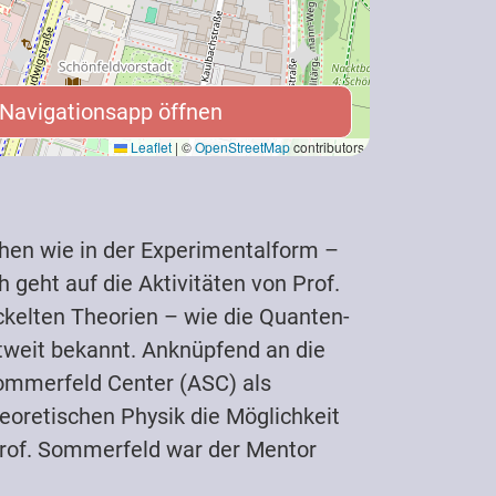
Navigationsapp öffnen
 Navigationsapp öffnen
Leaflet
|
©
OpenStreetMap
contributors
chen wie in der Experimentalform –
 geht auf die Aktivitäten von Prof.
kelten Theorien – wie die Quanten-
ltweit bekannt. Anknüpfend an die
Sommerfeld Center (ASC) als
eoretischen Physik die Möglichkeit
Prof. Sommerfeld war der Mentor