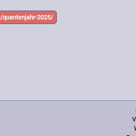
e/quantenjahr-2025/
Hauptnavi
V