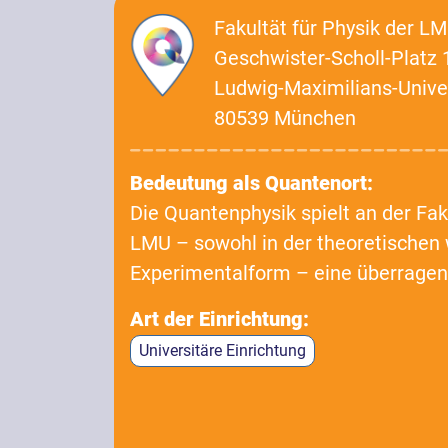
Fakultät für Physik der L
Geschwister-Scholl-Platz 
Ludwig-Maximilians-Unive
80539 München
Bedeutung als Quantenort:
Die Quantenphysik spielt an der Fak
LMU – sowohl in der theoretischen 
Experimentalform – eine überragen
Art der Einrichtung:
Universitäre Einrichtung