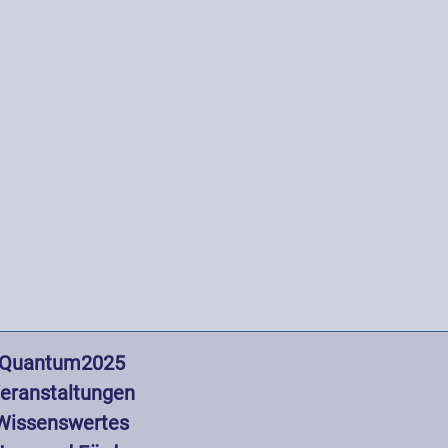
gation
Quantum2025
eranstaltungen
Wissenswertes