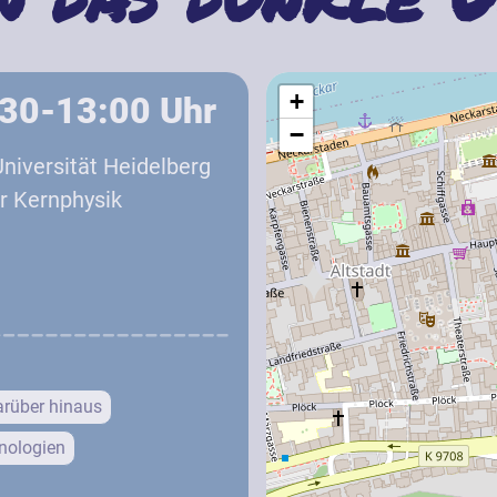
+
:30-13:00
Uhr
−
iversität Heidelberg
ür Kernphysik
arüber hinaus
nologien