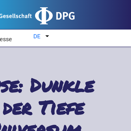
DE
Weitere Aktionen auflisten
esse
se: Dunkle
der Tiefe
Universum