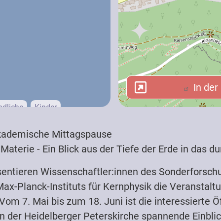
In der 
In der
ndliche
Kinder
Akademische Mittagspause
chüler:innen
Studierende
 Materie - Ein Blick aus der Tiefe der Erde in das 
entieren Wissenschaftler:innen des Sonderforsc
Max-Planck-Instituts für Kernphysik die Veranstal
Vom 7. Mai bis zum 18. Juni ist die interessierte Öf
n der Heidelberger Peterskirche spannende Einblick