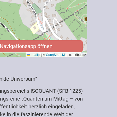
Navigationsapp öffnen
 Navigationsapp öffnen
Leaflet
|
©
OpenStreetMap
contributors
dunkle Universum"
hungsbereichs ISOQUANT (SFB 1225)
tungsreihe „Quanten am Mittag – von
fentlichkeit herzlich eingeladen,
e in die faszinierende Welt der