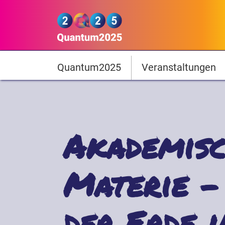
Direkt zum Inhalt
Quantum2025
Hauptnavigation
Quantum2025
Veranstaltungen
Akademisc
Materie - 
der Erde 