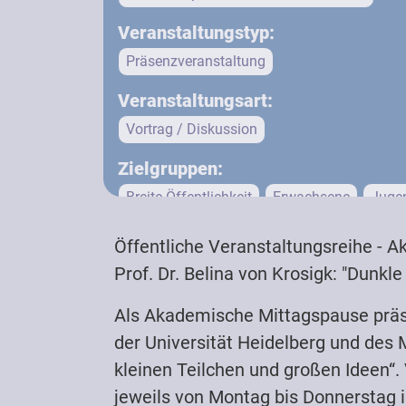
Veranstaltungstyp:
Präsenzveranstaltung
Veranstaltungsart:
Vortrag / Diskussion
Zielgruppen:
Breite Öffentlichkeit
Erwachsene
Juge
Lehrende (Schule)
Physik-Interessierte
Öffentliche Veranstaltungsreihe - 
Physiker:innen / Wissenschaftler:innen
S
Prof. Dr. Belina von Krosigk: "Dunkle
Als Akademische Mittagspause präs
der Universität Heidelberg und des 
kleinen Teilchen und großen Ideen“. 
jeweils von Montag bis Donnerstag i