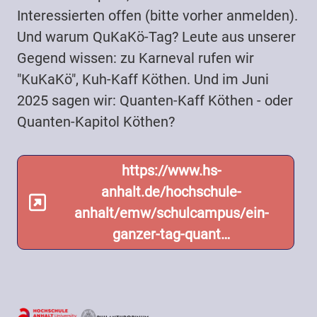
Interessierten offen (bitte vorher anmelden).
Und warum QuKaKö-Tag? Leute aus unserer
Gegend wissen: zu Karneval rufen wir
"KuKaKö", Kuh-Kaff Köthen. Und im Juni
2025 sagen wir: Quanten-Kaff Köthen - oder
Quanten-Kapitol Köthen?
https://www.hs-
anhalt.de/hochschule-
anhalt/emw/schulcampus/ein-
ganzer-tag-quant…