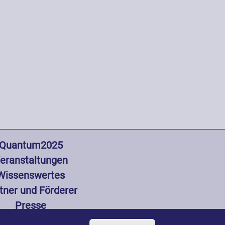
gation
Quantum2025
eranstaltungen
Wissenswertes
tner und Förderer
Presse
Zustimmung z