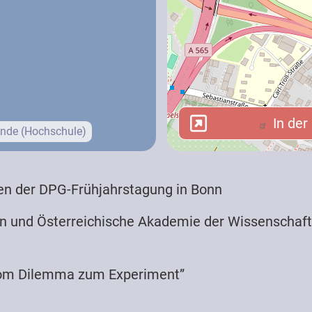
In der 
In der
nde (Hochschule)
resse / Medien
en der DPG-Frühjahrstagung in Bonn
n und Österreichische Akademie der Wissenschaft
 vom Dilemma zum Experiment”