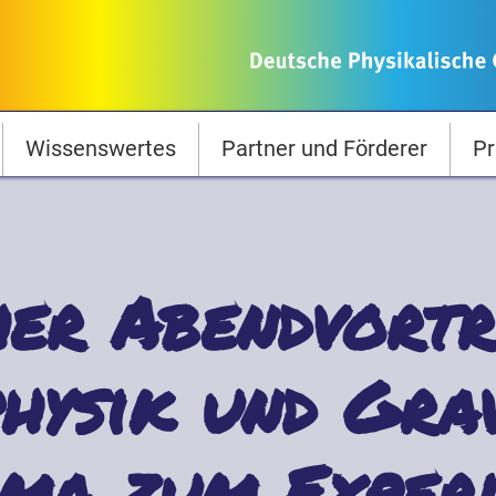
Wissenswertes
Partner und Förderer
Pr
her Abendvortr
hysik und Grav
ma zum Experi