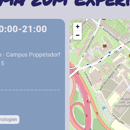
+
20:00-21:00
−
nn - Campus Poppelsdorf
 5
nologien