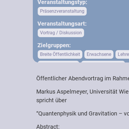
Veranstaltungstyp:
Präsenzveranstaltung
Veranstaltungsart:
Vortrag / Diskussion
Zielgruppen:
Breite Öffentlichkeit
Erwachsene
Lehre
Lehrende (Schule)
Physik-Interessierte
Physiker:innen / Wissenschaftler:innen
P
Öffentlicher Abendvortrag im Rahm
Schüler:innen
Studierende
Markus Aspelmeyer, Universität Wie
spricht über
“Quantenphysik und Gravitation –
Abstract: