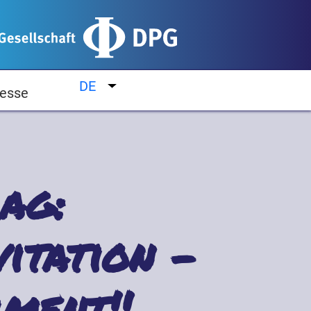
DE
Weitere Aktionen auflisten
esse
ag:
itation –
ment''