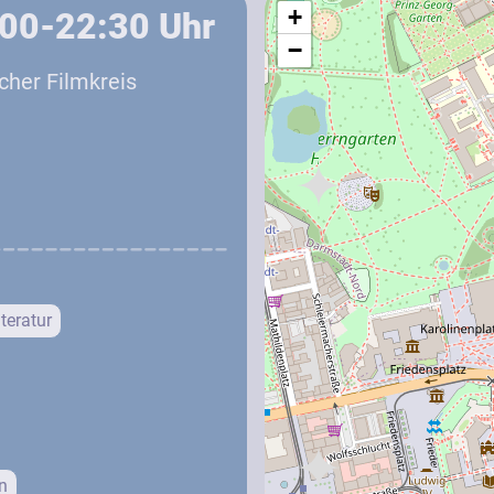
+
0:00-22:30
Uhr
−
cher Filmkreis
teratur
n