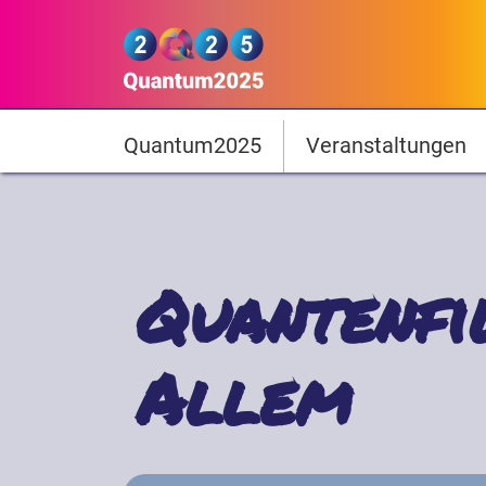
Direkt zum Inhalt
Quantum2025
Hauptnavigation
Quantum2025
Veranstaltungen
Quantenfi
Allem