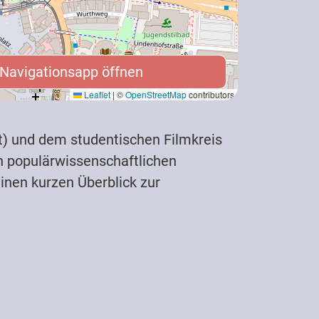
Navigationsapp öffnen
 Navigationsapp öffnen
Leaflet
|
©
OpenStreetMap
contributors
) und dem studentischen Filmkreis
en populärwissenschaftlichen
inen kurzen Überblick zur