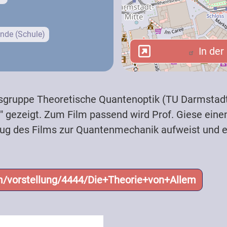
nde (Schule)
In der 
In der
tsgruppe Theoretische Quantenoptik (TU Darmstadt
m" gezeigt. Zum Film passend wird Prof. Giese ein
zug des Films zur Quantenmechanik aufweist und e
mm/vorstellung/4444/Die+Theorie+von+Allem